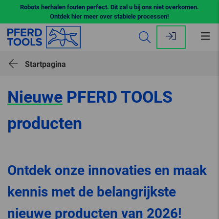
Robots herhalen fouten perfect. Dit zal u bij ons niet overkomen.
Ontdek hier meer over stabiele processen!
Me
op
Startpagina
Nieuwe
PFERD TOOLS
producten
Ontdek onze innovaties en maak
kennis met de belangrijkste
nieuwe producten van 2026!