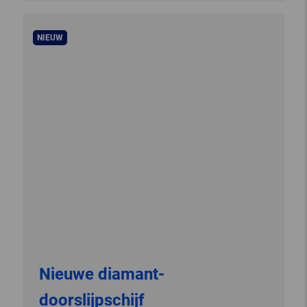
NIEUW
Nieuwe diamant-
doorslijpschijf