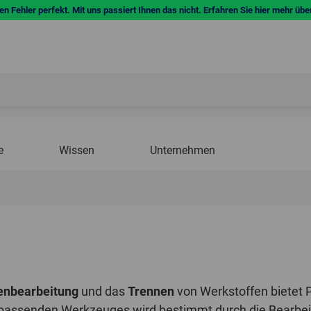
n Fehler perfekt. Mit uns passiert Ihnen das nicht. Erfahren Sie hier mehr übe
e
Wissen
Unternehmen
enbearbeitung
und das
Trennen
von Werkstoffen bietet
 passenden Werkzeuges wird bestimmt durch die Bearbe