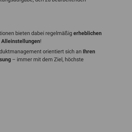
POLAND
SPAIN
ationen bieten dabei regelmäßig
erheblichen
SWEDEN
d
Alleinstellungen
!
SWITZERLAND
uktmanagement orientiert sich an
Ihren
ösung
– immer mit dem Ziel, höchste
TURKEY
UNITED
KINGDOM
ASIA/PACIFIC
AFRICA
AUSTRALIA
SOUTH
AFRICA