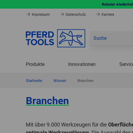
Roboter wiederhole
Impressum
Datenschutz
Karriere
Produkte
Innovationen
Servic
Startseite
|
Wissen
|
Branchen
Branchen
Mit über 9.000 Werkzeugen für die
Oberfläch
optimale Werkzeuglösung
. Die Auswahl des