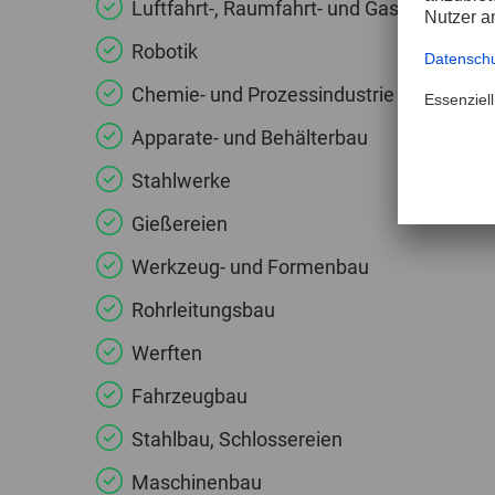
Luftfahrt-, Raumfahrt- und Gasturbinenind
Robotik
Chemie- und Prozessindustrie
Apparate- und Behälterbau
Stahlwerke
Gießereien
Werkzeug- und Formenbau
Rohrleitungsbau
Werften
Fahrzeugbau
Stahlbau, Schlossereien
Maschinenbau