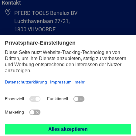
Kontakt
PFERD TOOLS Benelux BV
Luchthavenlaan 27/21,
1800 VILVOORDE
(BE) +32 (0)2 247 05 90
(NL) +31 (0)76 5937090
info-benelux@pferd.com
Impressum
Datenschutz
AVB