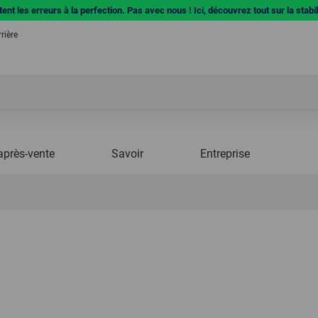
ent les erreurs à la perfection. Pas avec nous ! Ici, découvrez tout sur la stabi
rière
après-vente
Savoir
Entreprise