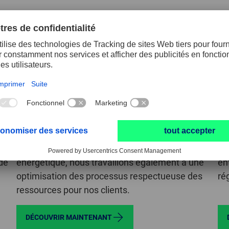
Environnement et développement durable
Ré
Parallèlement au perfectionnement constant de
No
notre politique environnementale et
rè
de
énergétique, nous travaillons également à une
en
optimisation des processus respectueuse des
ré
ressources pour nos clients.
DÉCOUVRIR MAINTENANT