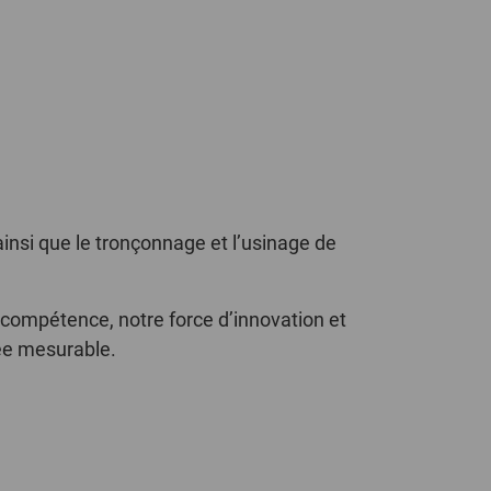
POLAND
SPAIN
SWEDEN
SWITZERLAND
TURKEY
nsi que le tronçonnage et l’usinage de
UNITED
 compétence, notre force d’innovation et
KINGDOM
tée mesurable.
ASIA/PACIFIC
AFRICA
AUSTRALIA
SOUTH
AFRICA