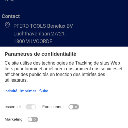
Contact
PFERD TOOLS Benelux BV
Luchthavenlaan 27/21,
1800 VILVOORDE
(BE) +32 (0)2 247 05 90
(NL) +31 (0)76 5937090
info-benelux@pferd.com
Mentions légales
Protection des données
CGV