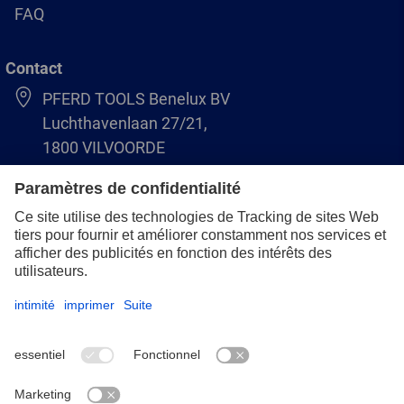
FAQ
Contact
PFERD TOOLS Benelux BV
Luchthavenlaan 27/21,
1800 VILVOORDE
(BE) +32 (0)2 247 05 90
(NL) +31 (0)76 5937090
info-benelux@pferd.com
Mentions légales
Protection des données
CGV