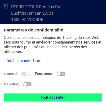
PFERD TOOLS Benelux BV
Luchthavenlaan 27/21,
1800 VILVOORDE
(BE) +32 (0)2 247 05 90
(NL) +31 (0)76 5937090
info-benelux@pferd.com
Mentions légales
Protection des données
CGV