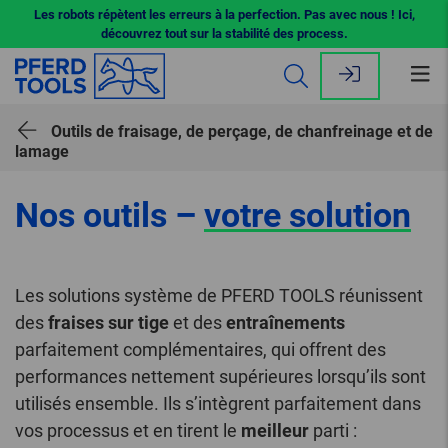
Les robots répètent les erreurs à la perfection. Pas avec nous ! Ici,
découvrez tout sur la stabilité des process.
Ouv
le
me
Outils de fraisage, de perçage, de chanfreinage et de
lamage
Nos outils –
votre solution
Les solutions système de PFERD TOOLS réunissent
des
fraises sur tige
et des
entraînements
parfaitement complémentaires, qui offrent des
performances nettement supérieures lorsqu’ils sont
utilisés ensemble. Ils s’intègrent parfaitement dans
vos processus et en tirent le
meilleur
parti :