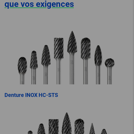
que vos exigences
Denture INOX HC-STS