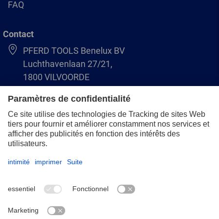
FAQ
Contact
PFERD TOOLS Benelux BV
Luchthavenlaan 27/21,
1800 VILVOORDE
(BE) +32 (0)2 247 05 90
(NL) +31 (0)76 5937090
info-benelux@pferd.com
Mentions légales
Protection des données
CGV