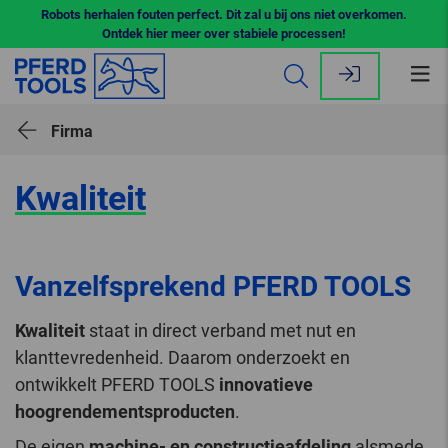
Robots herhalen fouten perfect. Dit zal u bij ons niet overkomen.
Ontdek hier meer over stabiele processen!
Me
op
Firma
Kwaliteit
Vanzelfsprekend PFERD TOOLS
Kwaliteit
staat in direct verband met nut en
klanttevredenheid. Daarom onderzoekt en
ontwikkelt PFERD TOOLS
innovatieve
hoogrendementsproducten
.
De eigen
machine- en constructieafdeling
alsmede