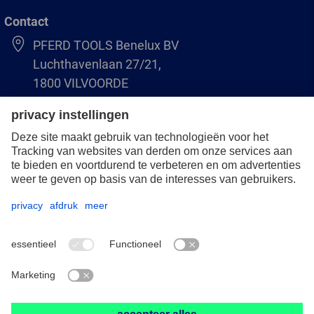
Contact
PFERD TOOLS Benelux BV
Luchthavenlaan 27/21,
1800 VILVOORDE
(BE) +32 (0)2 247 05 90
(NL) +31 (0)76 5937090
info-benelux@pferd.com
Overigen
Bescherming van de gegevens
Algemene verkoop- en leveringsvoorwaarden