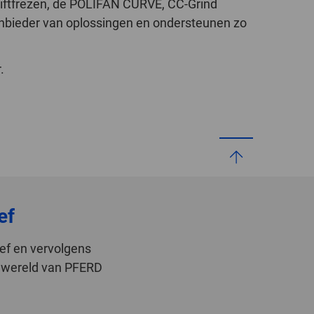
iftfrezen, de POLIFAN CURVE, CC-Grind
aanbieder van oplossingen en ondersteunen zo
.
ef
ef en vervolgens
de wereld van PFERD