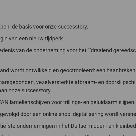
spen: de basis voor onze successtory.
gin van een nieuw tijdperk.
hiedenis van de onderneming voor het ""draaiend gereed
e hand wordt ontwikkeld en geoctrooieerd: een baanbreken
harsgebonden, vezelversterkte afbraam- en doorslijpschi
 aan onze successtory.
N lamellenschijven voor trillings- en geluidsarm slijpen.
evolgd door een online shop: digitalisering wordt versne
iefste ondernemingen in het Duitse midden- en kleinbedri