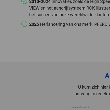
2010-2024
Innovaties zoals de High Spe
VIEW en het aandrijfsysteem RCK illustrer
het succes van onze wereldwijde klanten
2025
Herlancering van ons merk: PFERD wo
A
U kunt zich hie
ontvangt u regelma
Uw e-mailadres