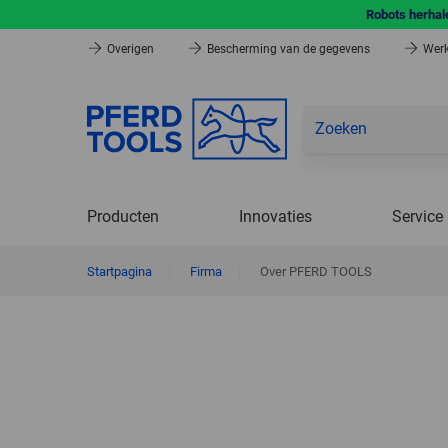
Robots herhale
Overigen
Bescherming van de gegevens
Werk
Producten
Innovaties
Service
Startpagina
|
Firma
|
Over PFERD TOOLS