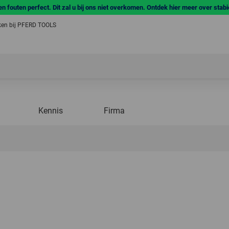
n fouten perfect. Dit zal u bij ons niet overkomen. Ontdek hier meer over stab
en bij PFERD TOOLS
Kennis
Firma