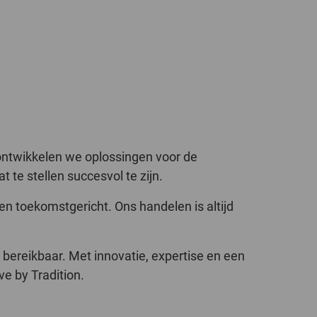
POLAND
SPAIN
SWEDEN
SWITZERLAND
TURKEY
ontwikkelen we oplossingen voor de
te stellen succesvol te zijn.
UNITED
n toekomstgericht. Ons handelen is altijd
KINGDOM
ASIA/PACIFIC
AFRICA
u bereikbaar. Met innovatie, expertise en een
e by Tradition.
AUSTRALIA
SOUTH
AFRICA