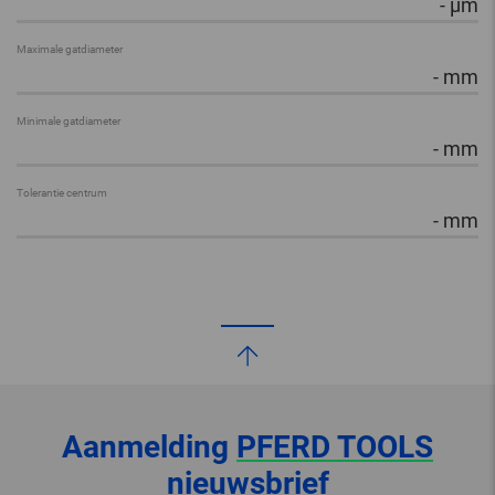
-
µm
Maximale gatdiameter
-
mm
Minimale gatdiameter
-
mm
Tolerantie centrum
-
mm
Aanmelding
PFERD TOOLS
nieuwsbrief