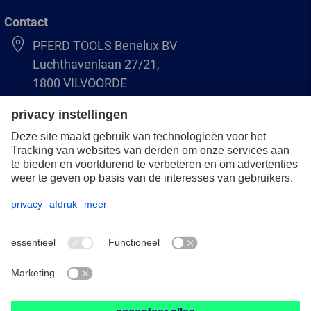
Contact
PFERD TOOLS Benelux BV
Luchthavenlaan 27/21,
1800 VILVOORDE
(BE) +32 (0)2 247 05 90
(NL) +31 (0)76 5937090
info-benelux@pferd.com
Overigen
Bescherming van de gegevens
Algemene verkoop- en leveringsvoorwaarden