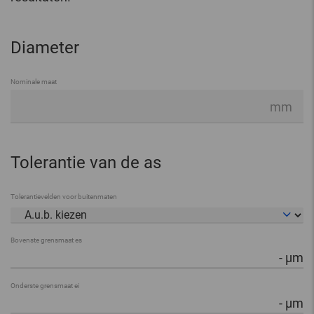
Diameter
Nominale maat
mm
Tolerantie van de as
Tolerantievelden voor buitenmaten
Bovenste grensmaat es
-
µm
Onderste grensmaat ei
-
µm