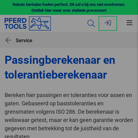
Robots herhalen fouten perfect. Dit zal u bij ons niet overkomen.
Ontdek hier meer over stabiele processen!
Me
op
Service
Passingberekenaar en
tolerantieberekenaar
Bereken hier passingen en toleranties voor assen en
gaten. Gebaseerd op basistoleranties en
grensmaten volgens ISO 286. De berekenaar is
weliswaar getest, maar er kan geen garantie worden
gegeven met betrekking tot de juistheid van de
resultaten.