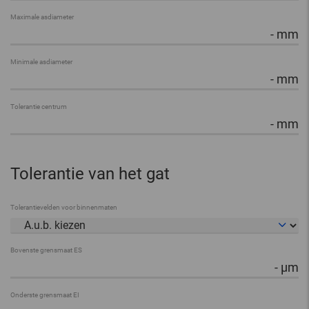
Maximale asdiameter
-
mm
Minimale asdiameter
-
mm
Tolerantie centrum
-
mm
Tolerantie van het gat
Tolerantievelden voor binnenmaten
Bovenste grensmaat ES
-
µm
Onderste grensmaat EI