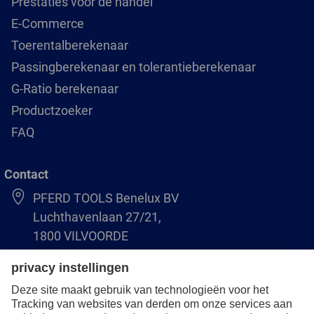
Prestaties voor de handel
E-Commerce
Toerentalberekenaar
Passingberekenaar en tolerantieberekenaar
G-Ratio berekenaar
Productzoeker
FAQ
Contact
PFERD TOOLS Benelux BV
Luchthavenlaan 27/21,
1800 VILVOORDE
(BE) +32 (0)2 247 05 90
(NL) +31 (0)76 5937090