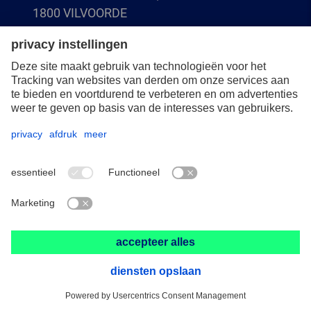
1800 VILVOORDE
(BE) +32 (0)2 247 05 90
(NL) +31 (0)76 5937090
info-benelux@pferd.com
Overigen
Bescherming van de gegevens
Algemene verkoop- en leveringsvoorwaarden
© 2026 PFERD TOOLS Benelux BV