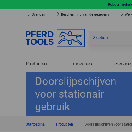
Robots herhale
Overigen
Bescherming van de gegevens
Werk
Producten
Innovaties
Service
Doorslijpschijven
voor stationair
gebruik
Startpagina
|
Producten
|
Doorslijpschijven voor statio