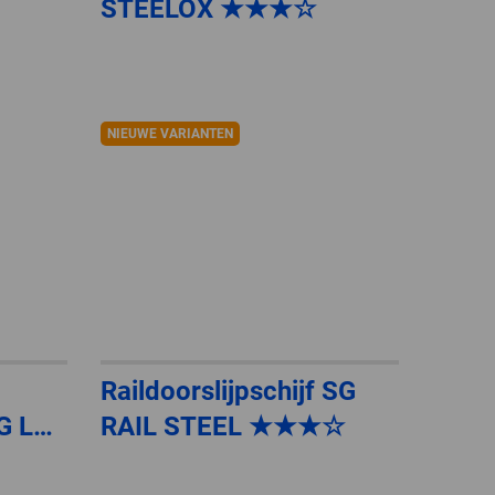
STEELOX ★★★☆
GLOBAL
INTERNATIONAL
-
ENGLISH
NIEUWE VARIANTEN
INTERNATIONAL
-
ESPAÑOL
Raildoorslijpschijf SG
SG LAB
RAIL STEEL ★★★☆