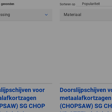
en gevonden
Sorteren op
ssing
Materiaal
lijpschijven voor
Doorslijpschijven v
lafkortzagen
metaalafkortzagen
PSAW) SG CHOP
(CHOPSAW) SG C