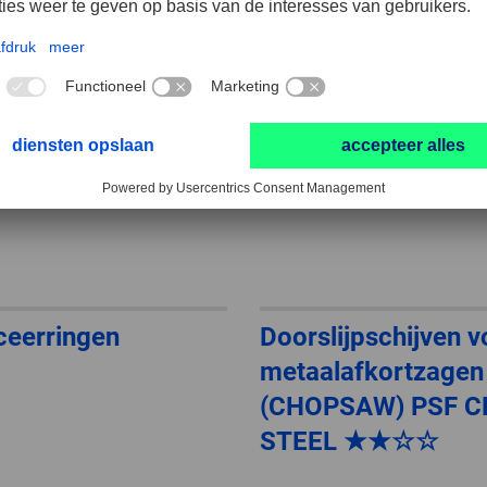
ceerringen
Doorslijpschijven v
metaalafkortzagen
(CHOPSAW) PSF 
STEEL ★★☆☆