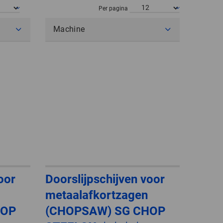
POLAND
Per pagina
Machine
SPAIN
SWEDEN
SWITZERLAND
TURKEY
UNITED
KINGDOM
ASIA/PACIFIC
AFRICA
oor
Doorslijpschijven voor
metaalafkortzagen
AUSTRALIA
SOUTH
AFRICA
HOP
(CHOPSAW) SG CHOP