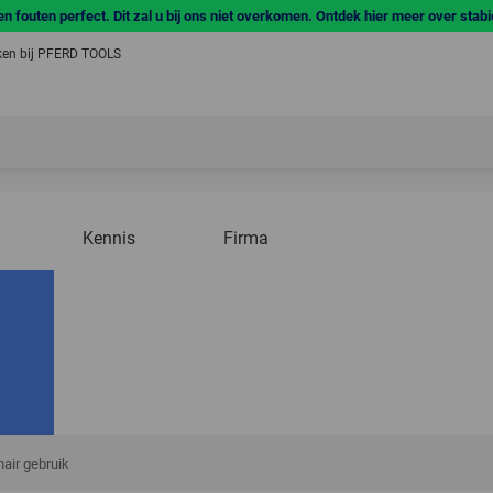
n fouten perfect. Dit zal u bij ons niet overkomen. Ontdek hier meer over stab
en bij PFERD TOOLS
Kennis
Firma
nair gebruik