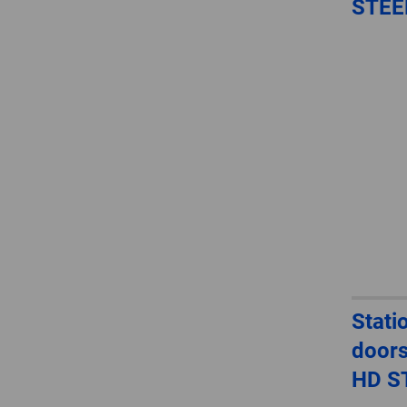
STE
Stati
doors
HD 