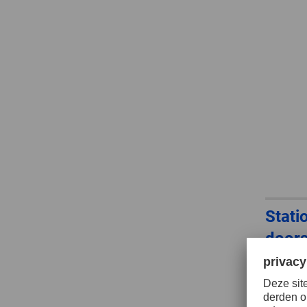
Stati
doors
ZIRK
CAS