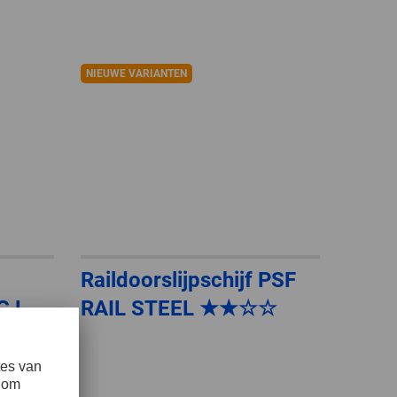
NIEUWE VARIANTEN
Raildoorslijpschijf PSF
SG LAB
RAIL STEEL ★★☆☆
★☆