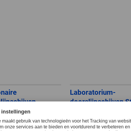
onaire
Laboratorium-
lijpschijven
doorslijpschijven 
ON SGP HD
HD STEELOX ★★
T+STEEL ★★★★