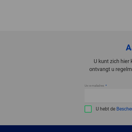
A
U kunt zich hie
ontvangt u regelma
Uw e-mailadres
U hebt de
Besche