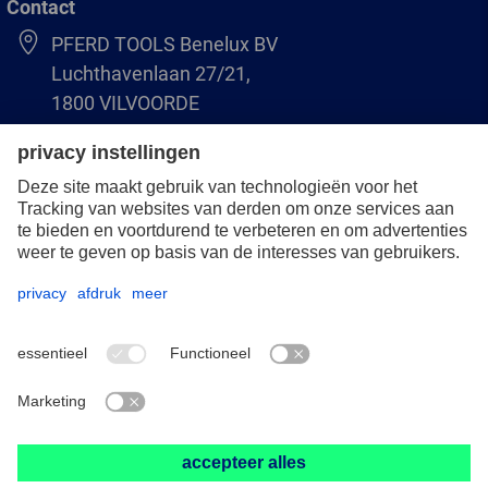
Contact
PFERD TOOLS Benelux BV
Luchthavenlaan 27/21,
1800 VILVOORDE
(BE) +32 (0)2 247 05 90
(NL) +31 (0)76 5937090
info-benelux@pferd.com
Overigen
Bescherming van de gegevens
Algemene verkoop- en leveringsvoorwaarden