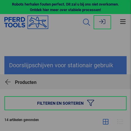
Robots herhalen fouten perfect. Dit zal u bij ons niet overkomen.
Ontdek hier meer over stabiele processen!
Me
op
Doorslijpschijven voor stationair gebruik
Producten
FILTEREN EN SORTEREN
14 artikelen gevonden