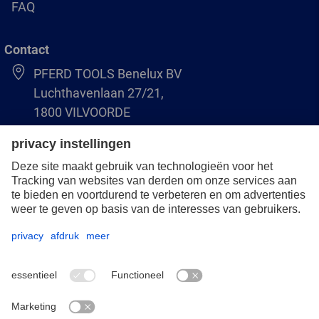
FAQ
Contact
PFERD TOOLS Benelux BV
Luchthavenlaan 27/21,
1800 VILVOORDE
(BE) +32 (0)2 247 05 90
(NL) +31 (0)76 5937090
info-benelux@pferd.com
Overigen
Bescherming van de gegevens
Algemene verkoop- en leveringsvoorwaarden