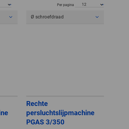
POLAND
Per pagina
Ø schroefdraad
SPAIN
SWEDEN
SWITZERLAND
TURKEY
UNITED
KINGDOM
ASIA/PACIFIC
AFRICA
Rechte
ine
persluchtslijpmachine
AUSTRALIA
SOUTH
AFRICA
PGAS 3/350