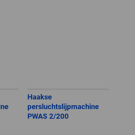
GLOBAL
INTERNATIONAL
-
ENGLISH
INTERNATIONAL
-
ESPAÑOL
Haakse
ine
persluchtslijpmachine
PWAS 2/200