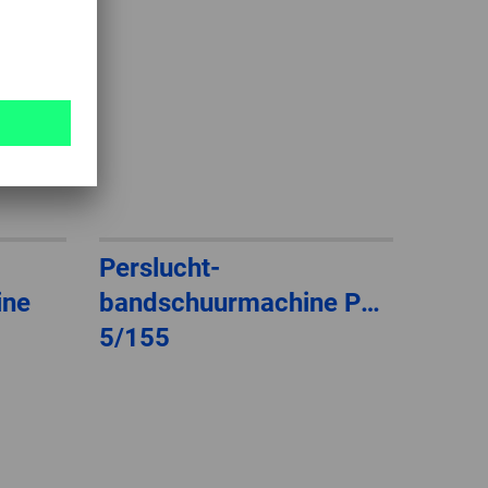
Perslucht-
ine
bandschuurmachine PBS
5/155