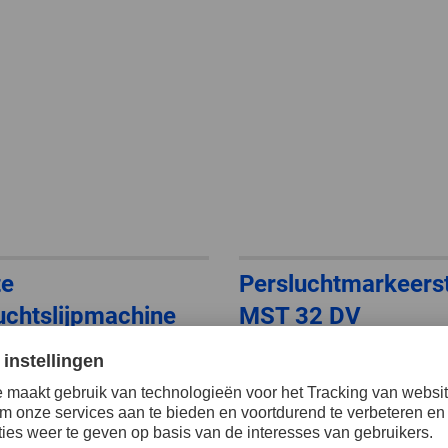
te
Persluchtmarkeerst
uchtslijpmachine
MST 32 DV
 1/700