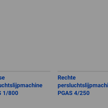
se
Rechte
uchtslijpmachine
persluchtslijpmach
 1/800
PGAS 4/250