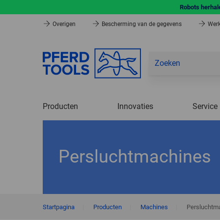
Robots herhale
Overigen
Bescherming van de gegevens
Werk
Producten
Innovaties
Service
Persluchtmachines
Startpagina
|
Producten
|
Machines
|
Persluchtm