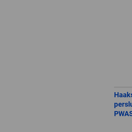
Haak
persl
PWAS