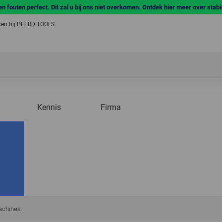
n fouten perfect. Dit zal u bij ons niet overkomen. Ontdek hier meer over stab
en bij PFERD TOOLS
Kennis
Firma
achines