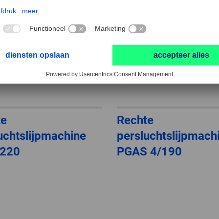
te
Rechte
uchtslijpmachine
persluchtslijpmach
/220
PGAS 4/190