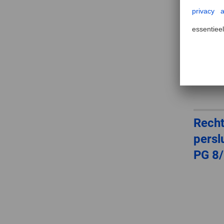
Rech
persl
PG 8