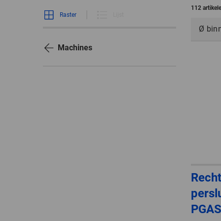
112 artike
Raster
Lijst
Ø bin
Machines
Rech
persl
PGAS