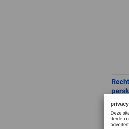
Rech
persl
PGAS