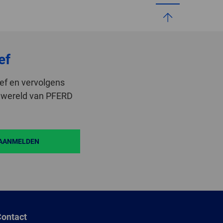
ef
ef en vervolgens
de wereld van PFERD
AANMELDEN
ontact