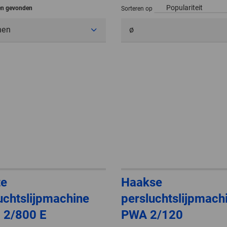
len gevonden
Sorteren op
nen
ø
te
Haakse
uchtslijpmachine
persluchtslijpmach
 2/800 E
PWA 2/120