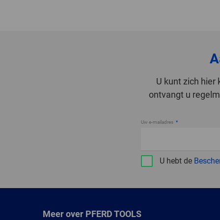
A
U kunt zich hie
ontvangt u regelma
Uw e-mailadres
U hebt de
Besche
Meer over PFERD TOOLS