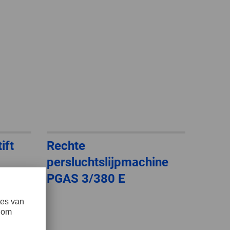
ift
Rechte
persluchtslijpmachine
PGAS 3/380 E