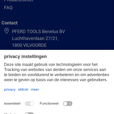
FAQ
Contact
PFERD TOOLS Benelux BV
Luchthavenlaan 27/21,
1800 VILVOORDE
(BE) +32 (0)2 247 05 90
(NL) +31 (0)76 5937090
info-benelux@pferd.com
Overigen
Bescherming van de gegevens