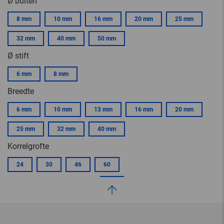
Ø buiten
8 mm
10 mm
16 mm
20 mm
25 mm
32 mm
40 mm
50 mm
Ø stift
6 mm
8 mm
Breedte
6 mm
10 mm
13 mm
16 mm
20 mm
25 mm
32 mm
40 mm
Korrelgrofte
24
30
46
60